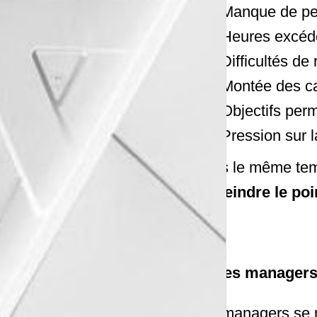
Manque de pe
Heures excéde
Difficultés de
Montée des c
Objectifs per
Pression sur l
Dans le même temp
d’atteindre le p
Des managers 
Les managers se r