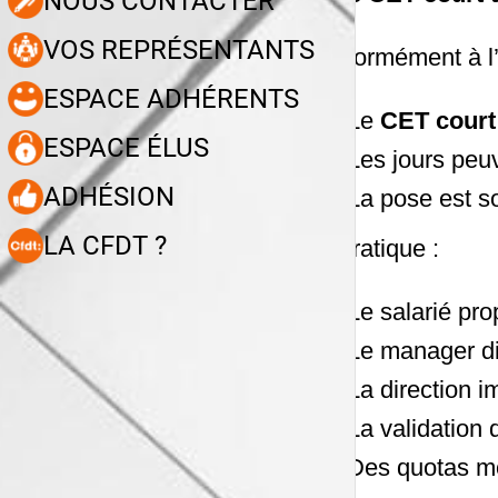
NOUS CONTACTER
VOS REPRÉSENTANTS
Conformément à l
ESPACE ADHÉRENTS
Le
CET court 
ESPACE ÉLUS
Les jours peuv
ADHÉSION
La pose est s
LA CFDT ?
En pratique :
Le salarié pro
Le manager d
La direction i
La validation 
Des quotas mo