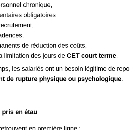
rsonnel chronique,
ntaires obligatoires
 recrutement,
adences,
manents de réduction des coûts,
a limitation des jours de
CET court terme
.
s, les salariés ont un besoin légitime de rep
oint de rupture physique ou psychologique
.
pris en étau
etrouvent en première ligne :