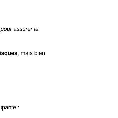
pour assurer la
risques
, mais bien
upante :