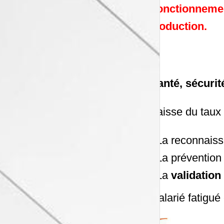
Ce fonctionnemen
la production.
Santé, sécurit
La baisse du taux 
La reconnaiss
La prévention
La
validation
Un salarié fatigué