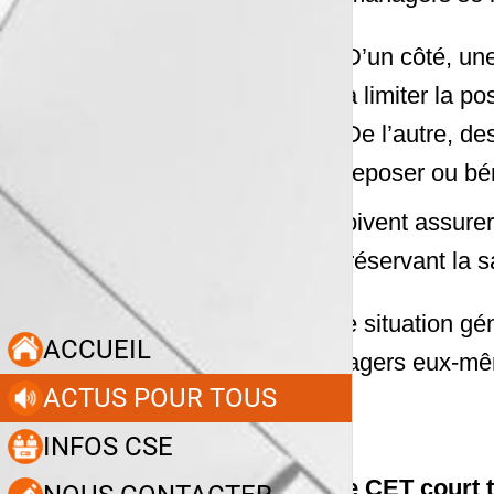
D’un côté, une
à limiter la p
De l’autre, de
reposer ou bén
Ils doivent assurer
en préservant la s
Cette situation g
ACCUEIL
managers eux-mê
ACTUS POUR TOUS
INFOS CSE
Le CET court t