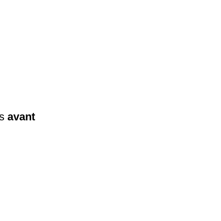
os
avant