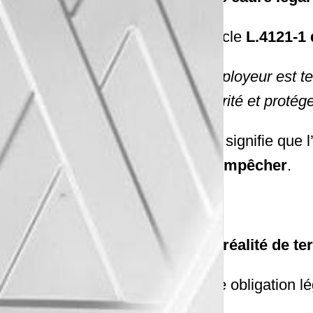
L’article
L.4121-1 
L’employeur est t
sécurité et protég
Cela signifie que 
les empêcher
.
Une réalité de te
Cette obligation l