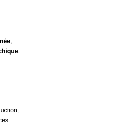
rnée
,
chique
.
uction,
ces.