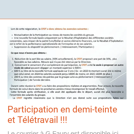
Participation en demi-teinte
et Télétravail !!!
Le courrier à G.Faury est disponible ici