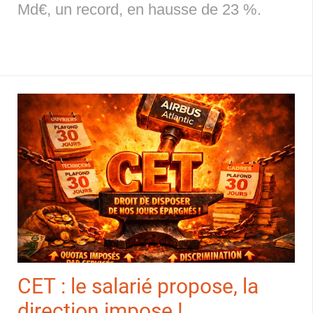
Md€, un record, en hausse de 23 %.
CET : le salarié propose, la
direction impose !