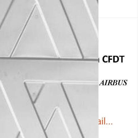
Courrier à G.Faury
concernant le télétravail...