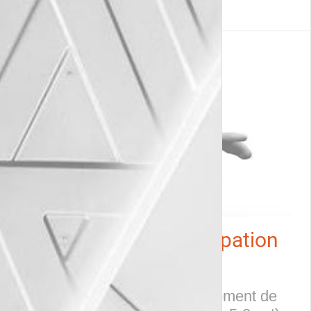
Supplément de participation
versé en 2026
La direction propose un supplément de