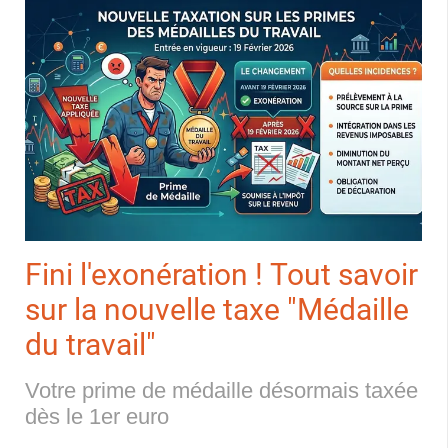
Fini l'exonération ! Tout savoir
sur la nouvelle taxe "Médaille
du travail"
Votre prime de médaille désormais taxée
dès le 1er euro