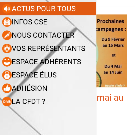
ACTUS POUR TOUS
INFOS CSE
NOUS CONTACTER
VOS REPRÉSENTANTS
ESPACE ADHÉRENTS
ESPACE ÉLUS
ADHÉSION
location de vélos du 4 mai au
LA CFDT ?
14 juin