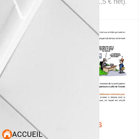
participation de 500 € brut (451,5 € net).
Participation, la CFDT
demande des comptes
ACCUEIL