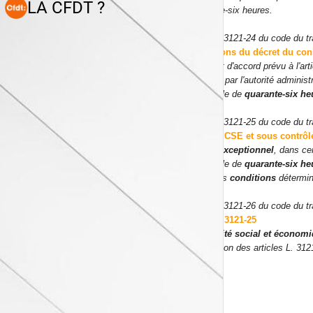
LA CFDT ?
quarante-six heures.
Article L3121-24 du code du tr
conditions du décret du con
A défaut d'accord prévu à l'ar
autorisé par l'autorité adminis
maximale de
quarante-six he
Article L3121-25 du code du tr
avis du CSE et sous contrô
A
titre exceptionnel
, dans ce
maximale de
quarante-six he
dans des
conditions
détermi
Article L3121-26 du code du tr
24 et L. 3121-25
Le
comité social et économ
application des articles L. 31