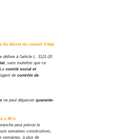
.
 du décret du conseil d'état
définie à l'article L. 3121-20
tat
, sans toutefois que ce
 Le
comité social et
l'agent de
contrôle de
es
ne peut dépasser
quarante-
s ≤ 46 h
ranche peut prévoir le
douze semaines consécutives,
ze semaines, à plus de