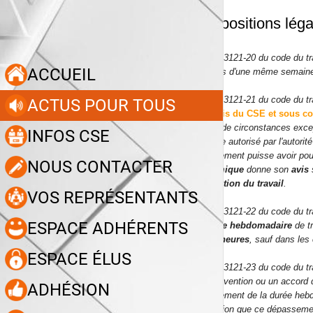
Disopositions légal
Article L3121-20 du code du tr
ACCUEIL
Au cours d'une même semaine
Article L3121-21 du code du tr
ACTUS POUR TOUS
avec avis du CSE et sous c
En cas de circonstances except
INFOS CSE
peut être autorisé par l'autori
dépassement puisse avoir pour 
NOUS CONTACTER
économique
donne son
avis
s
l'inspection du travail
.
VOS REPRÉSENTANTS
Article L3121-22 du code du tr
ESPACE ADHÉRENTS
La
durée hebdomadaire
de tr
quatre heures
, sauf dans les
ESPACE ÉLUS
Article L3121-23 du code du tr
Une convention ou un accord d
ADHÉSION
dépassement de la durée hebd
à condition que ce dépassement