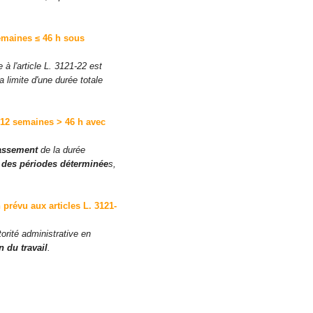
semaines ≤ 46 h
sous
 à l'article L. 3121-22 est
 limite d'une durée totale
r 12 semaines > 46 h avec
assement
de la durée
 des périodes déterminée
s,
révu aux articles L. 3121-
orité administrative en
n du travail
.