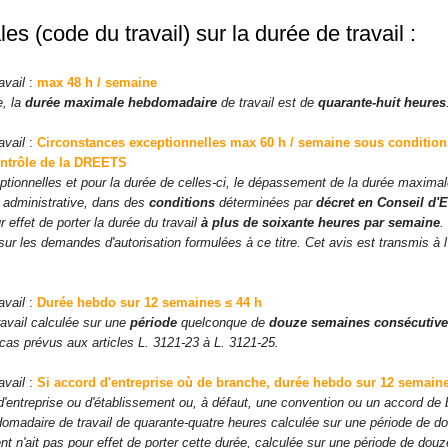
es (code du travail) sur la durée de travail :
avail
:
max 48 h / semaine
, la
durée maximale hebdomadaire
de travail est de
quarante-huit heures
avail
:
Circonstances exceptionnelles max 60 h / semaine sous conditions
ontrôle de la DREETS
ionnelles et pour la durée de celles-ci, le dépassement de la durée maximale 
té administrative, dans des
conditions
déterminées par
décret en Conseil d'E
effet de porter la durée du travail
à plus de soixante heures par semaine
.
ur les demandes d'autorisation formulées à ce titre. Cet avis est transmis à 
avail
:
Durée hebdo sur 12 semaines ≤ 44 h
avail calculée sur une
période
quelconque de
douze semaines consécutiv
 cas prévus aux articles L. 3121-23 à L. 3121-25.
avail
:
Si accord d'entreprise où de branche, durée hebdo sur 12 semaine
'entreprise ou d'établissement ou, à défaut, une convention ou un accord de b
omadaire de travail de quarante-quatre heures calculée sur une période de 
 n'ait pas pour effet de porter cette durée, calculée sur une période de dou