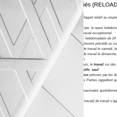
salariés (RELOAD
§ 5.2.4 Rappel relatif au resp
Par principe, le repos hebdom
cas de travail exceptionnel.
Le repos hebdomadaire de 24 h
immédiatement précédé ou suiv
En cas de travail le samedi, l
En cas de travail le dimanche,
quotidien.
Par ailleurs, le
travail
sur des 
consécutifs
,
sauf
exceptions
prévues par les di
Enfin, les Parties rappellent 
aux
durées maximales quotidienne
du
code du travail) de travail s’a