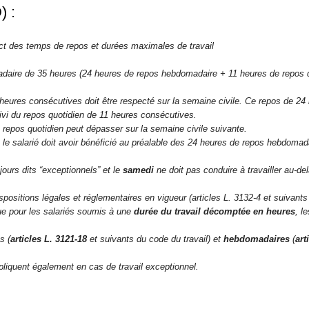
) :
ect des temps de repos et durées maximales de travail
adaire de 35 heures (24 heures de repos hebdomadaire + 11 heures de repos qu
eures consécutives doit être respecté sur la semaine civile. Ce repos de 24
i du repos quotidien de 11 heures consécutives.
e repos quotidien peut dépasser sur la semaine civile suivante.
 le salarié doit avoir bénéficié au préalable des 24 heures de repos hebdomad
jours dits “exceptionnels” et le
samedi
ne doit pas conduire à travailler au-de
spositions légales et réglementaires en vigueur (articles L. 3132-4 et suivants
que pour les salariés soumis à une
durée du travail décomptée en heures
, l
s (
articles L. 3121-18
et suivants du code du travail) et
hebdomadaires
(
art
ppliquent également en cas de travail exceptionnel.