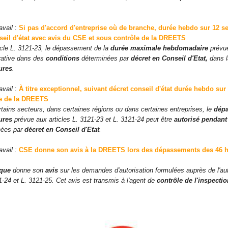
avail
:
Si pas d'accord d'entreprise où de branche, durée hebdo sur 12 
seil d'état avec avis du CSE et sous contrôle de la DREETS
ticle L. 3121-23, le dépassement de la
durée maximale hebdomadaire
prévue
trative dans des
conditions
déterminées par
décret en Conseil d'Etat,
dans la
ures
.
avail
:
À titre exceptionnel, suivant décret conseil d'état durée hebdo su
le de la DREETS
rtains secteurs, dans certaines régions ou dans certaines entreprises, le
dép
ures
prévue aux articles L. 3121-23 et L. 3121-24 peut être
autorisé pendant
nées par
décret en Conseil d'Etat
.
avail :
CSE donne son avis à la DREETS lors des dépassements des 46 h p
ique
donne son
avis
sur les demandes d'autorisation formulées auprès de l'aut
21-24 et L. 3121-25. Cet avis est transmis à l'agent de
contrôle de l'inspectio