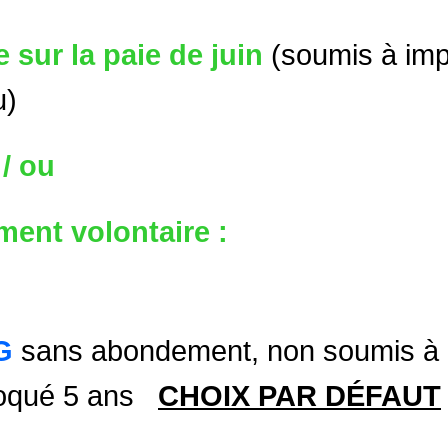
 sur la paie de juin
(soumis à imp
u)
 / ou
ment volontaire :
G
sans abondement, non soumis à l’
loqué 5 ans
CHOIX PAR DÉFAUT