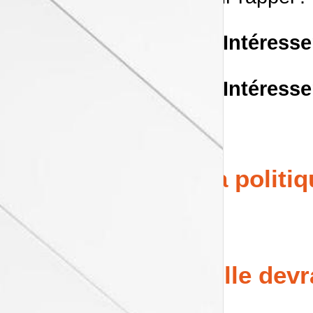
Intéress
Intéress
La politi
Elle devr