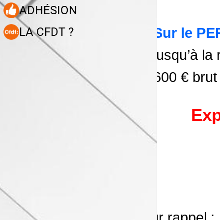
ADHÉSION
Sur le P
LA CFDT ?
jusqu’à la
600 € brut
Exp
Pour rappel :