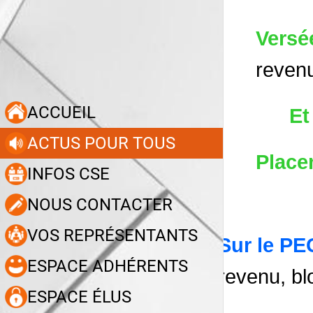
Versée
reven
ACCUEIL
Et
ACTUS POUR TOUS
Place
INFOS CSE
NOUS CONTACTER
VOS REPRÉSENTANTS
Sur le PE
ESPACE ADHÉRENTS
revenu, b
ESPACE ÉLUS