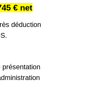
745 € net
rès déduction
DS.
 présentation
administration