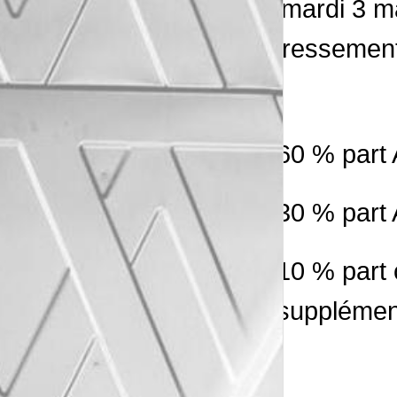
Ce mardi 3 ma
intéressement
60 % part
30 % part 
10 % part 
supplémen