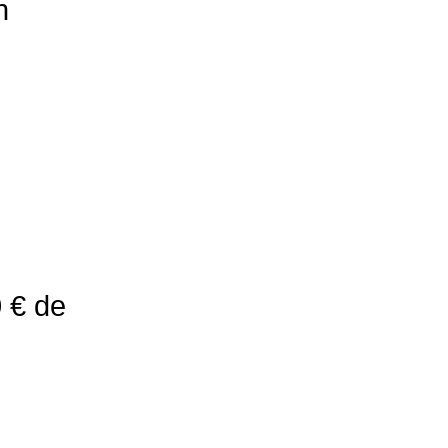
n
 € de