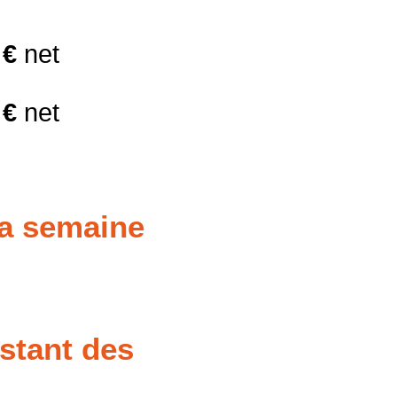
 €
net
 €
net
la semaine
nstant des