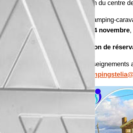
400m du centre de
Le camping-cara
au 14 novembre
Le bon de réserv
Renseignements a
-
campingstelia@