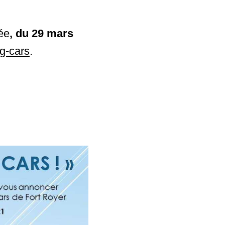
ée
, du 29 mars
g-cars
.