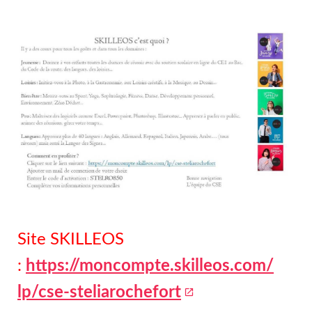
Site SKILLEOS
:
https://moncompte.skilleos.com/
lp/cse-steliarochefort
open_in_new