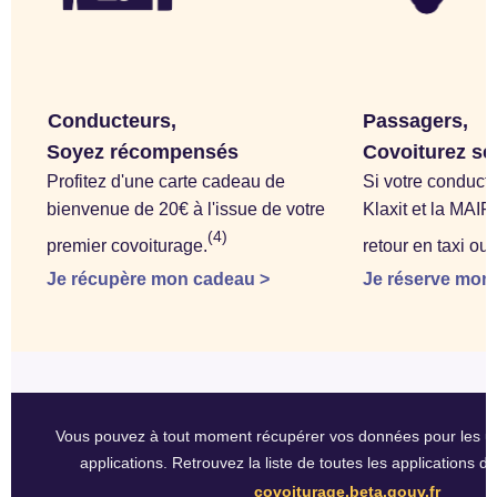
    Conducteurs,
Passagers, 
Soyez récompensés
Covoiturez se
Profitez d'une carte cadeau de 
Si votre conducte
bienvenue de 20€ à l'issue de votre 
Klaxit et la MAIF 
(4)
premier covoiturage.
retour en taxi ou
Je récupère mon cadeau >
Je réserve mon 
Vous pouvez à tout moment récupérer vos données pour les util
applications. Retrouvez la liste de toutes les applications d
covoiturage.beta.gouv.fr