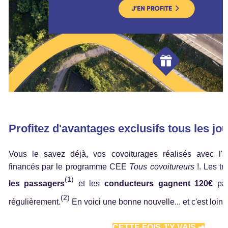
Profitez d'avantages exclusifs tous les jo
Vous le savez déjà, vos covoiturages réalisés avec l'app
financés par le programme CEE 
Tous covoitureurs 
!. Les tr
(1)
les passagers
 et les 
conducteurs gagnent 120€
 pa
(2)
régulièrement.
 En voici une bonne nouvelle... et c'est loin d'
CETTE FOIS J'Y VAIS ➜