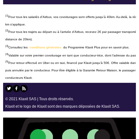
(1)
Pour tous les salariés d’Airbus, vos covoiturages sont offerts jusqu’à 40km. Au-delà, la ré
km s’applique.
(2)
Pour tous les trajets au départ ou à l’arrivée d’Airbus, recevez 2€ par passager transporté
distance de 20km).
(3)
Consultez les 
conditions générales 
 du Programme Klaxit Plus pour en savoir plus.
(4)
Valable sur votre premier covoiturage en tant que conducteur·trice, dont l'adresse du pass
(5)
Pour retour effectué en Uber ou en taxi, financé par Klaxit jusqu'à 50€. Offre valable dans le
puis annulée par le conducteur. Pour être éligible à la Garantie Retour Maison, le passager do
conducteurs Klaxit.
© 2021 Klaxit SAS | Tous droits réservés.
Klaxit et le logo de Klaxit sont des marques déposées de Klaxit SAS.