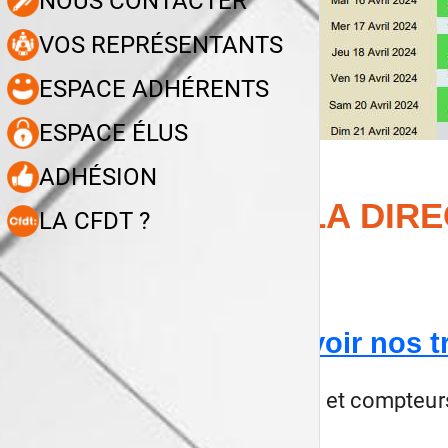
NOUS CONTACTER
VOS REPRÉSENTANTS
ESPACE ADHÉRENTS
ESPACE ÉLUS
ADHÉSION
LA DIR
LA CFDT ?
Revoir nos tr
Paye et compteurs,