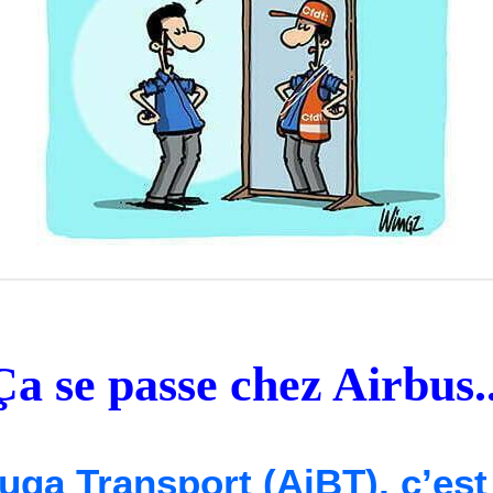
Ça se passe chez Airbus..
ga Transport (AiBT), c’est f