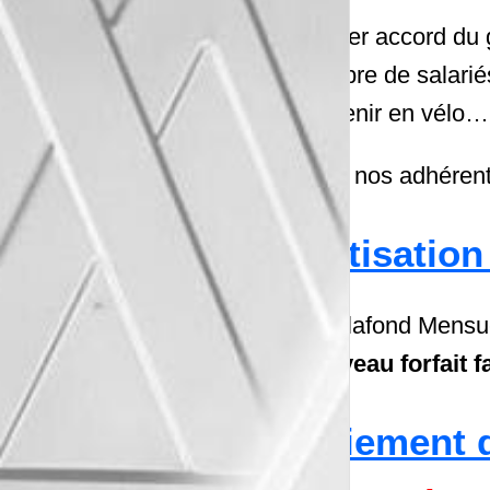
Ce 1er accord du g
nombre de salarié
de venir en vélo
Pour nos adhérent
Cotisation
Le Plafond Mensue
nouveau forfait f
Paiement 