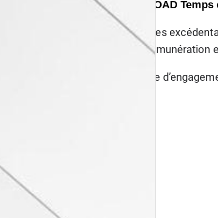
RELOAD Temps de
Heures excédentai
de rémunération e
Prime d’engagement