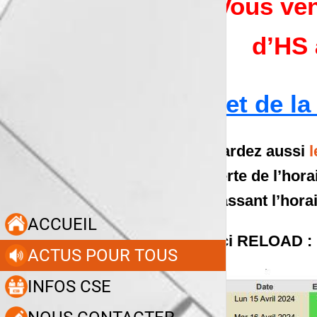
Vous ven
d’HS 
Effet de la
Regardez aussi
l
la perte de l’hor
dépassant l’horai
ACCUEIL
Merci RELOAD :
ACTUS POUR TOUS
INFOS CSE